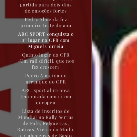
partida para dois dias
de emoções fortes
Pedro Almeida fez
primeiro teste do ano
ARC SPORT conquista o
2º lugar no CPR com
Miguel Correia
Quinto lugar do CPR
«Um rali difícil, que nos
fez crescer»
Pedro Almeida no
arranque do CPR
ARC Sport abre nova
temporada com ritmo
europeu
Lista de inscritos de
Mundial no Rally Serras
de Fafe, Felgueiras,
Boticas, Vieira do Minho
e Cabeceiras de Basto