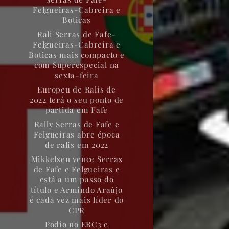
Felgueiras-Cabreira e
Boticas
Rali Serras de Fafe-
Felgueiras-Cabreira e
Boticas mais compacto e
com Superespecial na
sexta-feira
Europeu de Ralis de
2022 terá o seu ponto de
partida em Fafe
Rally Serras de Fafe e
Felgueiras abre época
de ralis em 2022
Mikkelsen vence Serras
de Fafe e Felgueiras e
está a um passo do
título e Armindo Araújo
é cada vez mais líder do
CPR
Podío no ERC3 e