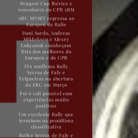
Peugeot Cup Ibérica e
vencedores do CPR 2RM
ARC SPORT regressa ao
Europeu de Ralis
Dani Sordo, Andreas
Mikkeksen e Alexey
Lukyanuk encabeçam
lista dos melhores do
Europeu e do CPR
FIA confirma Rally
Serras de Fafe e
Felgueiras na abertura
do ERC em Março
Foi o rali possível com
experiências muito
positivas
Um excelente Rally que
terminou na penúltima
classificativa
Rallye Serras de Fafe e