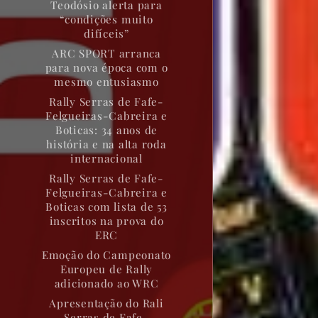
Teodósio alerta para
“condições muito
difíceis”
ARC SPORT arranca
para nova época com o
mesmo entusiasmo
Rally Serras de Fafe-
Felgueiras-Cabreira e
Boticas: 34 anos de
história e na alta roda
internacional
Rally Serras de Fafe-
Felgueiras-Cabreira e
Boticas com lista de 53
inscritos na prova do
ERC
Emoção do Campeonato
Europeu de Rally
adicionado ao WRC
Apresentação do Rali
Serras de Fafe-