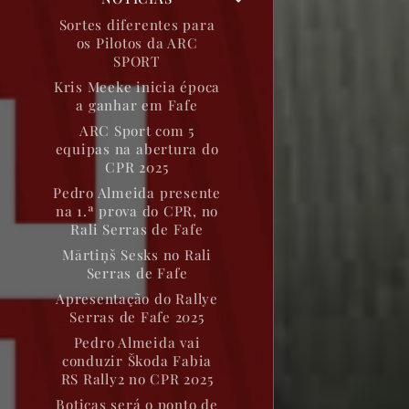
Sortes diferentes para
os Pilotos da ARC
SPORT
Kris Meeke inicia época
a ganhar em Fafe
ARC Sport com 5
equipas na abertura do
CPR 2025
Pedro Almeida presente
na 1.ª prova do CPR, no
Rali Serras de Fafe
Mārtiņš Sesks no Rali
Serras de Fafe
Apresentação do Rallye
Serras de Fafe 2025
Pedro Almeida vai
conduzir Škoda Fabia
RS Rally2 no CPR 2025
Boticas será o ponto de