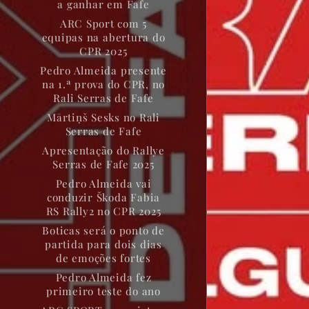
a ganhar em Fafe
ARC Sport com 5
equipas na abertura do
CPR 2025
Pedro Almeida presente
na 1.ª prova do CPR, no
Rali Serras de Fafe
Mārtiņš Sesks no Rali
Serras de Fafe
Apresentação do Rallye
Serras de Fafe 2025
Pedro Almeida vai
conduzir Škoda Fabia
RS Rally2 no CPR 2025
Boticas será o ponto de
partida para dois dias
de emoções fortes
Pedro Almeida fez
primeiro teste do ano