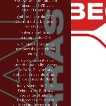
ARC SPORT conquista o
2º lugar no CPR com
Miguel Correia
Quinto lugar do CPR
«Um rali difícil, que nos
fez crescer»
Pedro Almeida no
arranque do CPR
ARC Sport abre nova
temporada com ritmo
europeu
Lista de inscritos de
Mundial no Rally Serras
de Fafe, Felgueiras,
Boticas, Vieira do Minho
e Cabeceiras de Basto
Rally Serras de Fafe,
Felgueiras, Boticas,
Vieira do Minho e
Cabeceiras de Basto
pela segunda vez a abrir