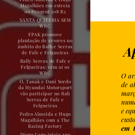
Magalhães em estreia
no Peugeot 208 R2
SANTA QUITÉRIA SEM
WRC
FPAK promove
plantação de árvores no
A
âmbito do Rallye Serras
de Fafe e Felgueiras
Rally Serras de Fafe e
Felgueiras: vêm aí os
WRC
O ar
O. Tanak e Dani Sordo
de a
da Hyundai Motorsport
març
vão participar no Rali
Serras de Fafe e
numa
Felgueiras
e eq
Pedro Almeida e Hugo
cust
Magalhães com a The
Racing Factory
em t
Diogo Gago inicia ano