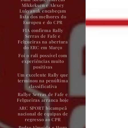
Mikkeksen e Alexey
Lukyanuk encabeçam
lista dos melhores do
Europeu e do CPR
FIA confirma Rally
Serras de Fafe e
Felgueiras na abertura
do ERC em Março
Foi o rali possível com
experiências muito
positivas
Um excelente Rally que
terminou na penúltima
classificativa
Rallye Serras de Fafe e
Felgueiras arranca hoje
ARC SPORT bicampeã
nacional de equipas de
regresso ao CPR
Pedro Almeida e Hugo