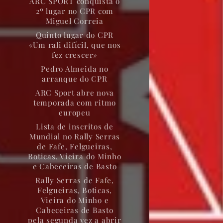
ARC SPORT conquista o
2º lugar no CPR com
Miguel Correia
Quinto lugar do CPR
«Um rali difícil, que nos
fez crescer»
Pedro Almeida no
arranque do CPR
ARC Sport abre nova
temporada com ritmo
europeu
Lista de inscritos de
Mundial no Rally Serras
de Fafe, Felgueiras,
Boticas, Vieira do Minho
e Cabeceiras de Basto
Rally Serras de Fafe,
Felgueiras, Boticas,
Vieira do Minho e
Cabeceiras de Basto
pela segunda vez a abrir