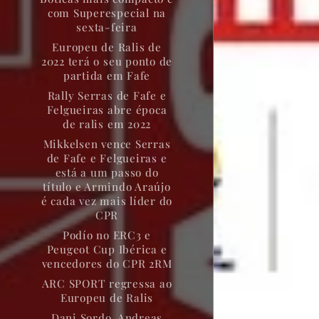
com Superespecial na
sexta-feira
Europeu de Ralis de
2022 terá o seu ponto de
partida em Fafe
Rally Serras de Fafe e
Felgueiras abre época
de ralis em 2022
Mikkelsen vence Serras
de Fafe e Felgueiras e
está a um passo do
título e Armindo Araújo
é cada vez mais líder do
CPR
Podío no ERC3 e
Peugeot Cup Ibérica e
vencedores do CPR 2RM
ARC SPORT regressa ao
Europeu de Ralis
Dani Sordo, Andreas