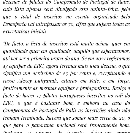
dezenas de pilotos do Campeonato de Portugal de Ralis,
cuja lista apenas será divulgada esta quinta-feira, pelo
que o total de inscritos no evento organizado pelo
Demoporto vai ultrapassar os 70, cifra que supera todas as
expectativas iniciais.
"De facto, a lista de inscritos está muito acima, quer em
quantidade quer em qualidade, daquilo que esperávamos,
até por ser a primeira prova do ano. Se em 2021 registamos
43 equipas do ERC, agora teremos mais uma dezena, o que
significa um acréscimo de 25 por cento e, exceptuando o
russo Alexey Lukyanuk, estarão em Fafe, e em força,
praticamente as mesmas equipas e protagonistas. Realço o
facto de haver 14 pilotos portugueses inscritos no rali do
ERC, o que é bastante bom, e embora no caso do
Campeonato de Portugal de Ralis as inscrições ainda não
tenham terminado, haverá que somar mais cerca de 20, o
que para o panorama nacional será francamente bom.
Portanto, o número de inscritos deixa-nos muito