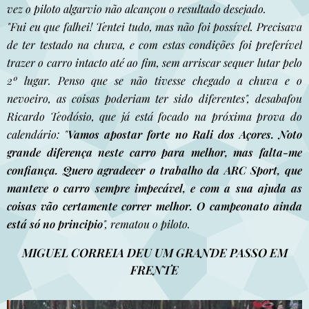
vez o piloto algarvio não alcançou o resultado desejado.
"Fui eu que falhei! Tentei tudo, mas não foi possível. Precisava
de ter testado na chuva, e com estas condições foi preferível
trazer o carro intacto até ao fim, sem arriscar sequer lutar pelo
2º lugar. Penso que se não tivesse chegado a chuva e o
nevoeiro, as coisas poderiam ter sido diferentes", desabafou
Ricardo Teodósio, que já está focado na próxima prova do
calendário: "
Vamos apostar forte no Rali dos Açores. Noto
grande diferença neste carro para melhor, mas falta-me
confiança. Quero agradecer o trabalho da ARC Sport, que
manteve o carro sempre impecável, e com a sua ajuda as
coisas vão certamente correr melhor. O campeonato ainda
está só no principio
", rematou o piloto.
MIGUEL CORREIA DEU UM GRANDE PASSO EM
FRENTE