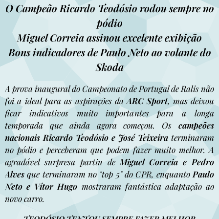
O Campeão Ricardo Teodósio rodou sempre no
pódio
Miguel Correia assinou excelente exibição
Bons indicadores de Paulo Neto ao volante do
Skoda
A prova inaugural do Campeonato de Portugal de Ralis não
foi a ideal para as aspirações da
ARC Sport
, mas deixou
ficar indicativos muito importantes para a longa
temporada que ainda agora começou. Os
campeões
nacionais
Ricardo Teodósio e José Teixeira
terminaram
no pódio e perceberam que podem fazer muito melhor. A
agradável surpresa partiu de
Miguel Correia e Pedro
Alves
que terminaram no "top 5" do CPR, enquanto
Paulo
Neto e Vítor Hugo
mostraram fantástica adaptação ao
novo carro.
TEODÓSIO TENTOU SEMPRE FAZER MELHOR