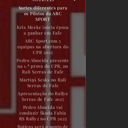
Sortes diferentes para
os Pilotos da ARC
SPORT
Kris Meeke inicia época
a ganhar em Fafe
ARC Sport com 5
equipas na abertura do
CPR 2025
Pedro Almeida presente
na 1.ª prova do CPR, no
Rali Serras de Fafe
Mārtiņš Sesks no Rali
Serras de Fafe
Apresentação do Rallye
Serras de Fafe 2025
Pedro Almeida vai
conduzir Škoda Fabia
RS Rally2 no CPR 2025
Boticas será o ponto de