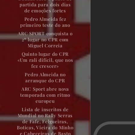
partida para dois dias
de emoções fortes
Pedro Almeida fez
primeiro teste do ano
ARC SPORT conquista o
2º lugar no CPR com
Miguel Correia
Quinto lugar do CPR
«Um rali difícil, que nos
fez crescer»
Pedro Almeida no
arranque do CPR
ARC Sport abre nova
temporada com ritmo
europeu
Lista de inscritos de
Mundial no Rally Serras
de Fafe, Felgueiras,
Boticas, Vieira do Minho
e Cabeceiras de Basto