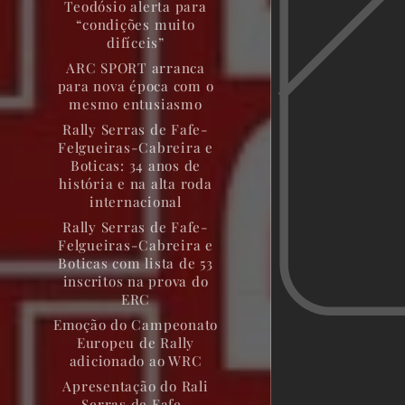
Teodósio alerta para
“condições muito
difíceis”
ARC SPORT arranca
para nova época com o
mesmo entusiasmo
Rally Serras de Fafe-
Felgueiras-Cabreira e
Boticas: 34 anos de
história e na alta roda
internacional
Rally Serras de Fafe-
Felgueiras-Cabreira e
Boticas com lista de 53
inscritos na prova do
ERC
Emoção do Campeonato
Europeu de Rally
adicionado ao WRC
Apresentação do Rali
Serras de Fafe-