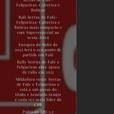
Felgueiras-Cabreira e
Boticas
Rali Serras de Fafe-
Felgueiras-Cabreira e
Boticas mais compacto e
com Superespecial na
sexta-feira
Europeu de Ralis de
2022 terá o seu ponto de
partida em Fafe
Rally Serras de Fafe e
Felgueiras abre época
de ralis em 2022
Mikkelsen vence Serras
de Fafe e Felgueiras e
está a um passo do
título e Armindo Araújo
é cada vez mais líder do
CPR
Podío no ERC3 e