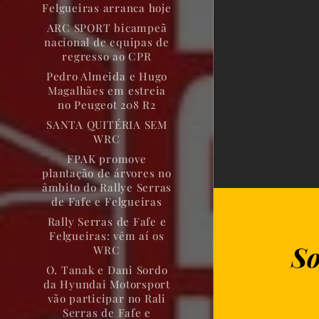
Felgueiras arranca hoje
ARC SPORT bicampeã
nacional de equipas de
regresso ao CPR
Pedro Almeida e Hugo
Magalhães em estreia
no Peugeot 208 R2
SANTA QUITÉRIA SEM
WRC
FPAK promove
plantação de árvores no
âmbito do Rallye Serras
de Fafe e Felgueiras
Rally Serras de Fafe e
Felgueiras: vêm aí os
So
WRC
O. Tanak e Dani Sordo
da Hyundai Motorsport
vão participar no Rali
Serras de Fafe e