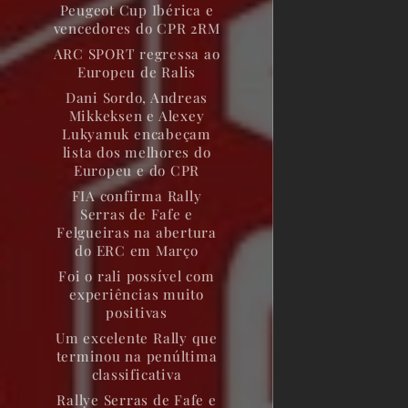
Peugeot Cup Ibérica e
vencedores do CPR 2RM
ARC SPORT regressa ao
Europeu de Ralis
Dani Sordo, Andreas
Mikkeksen e Alexey
Lukyanuk encabeçam
lista dos melhores do
Europeu e do CPR
FIA confirma Rally
Serras de Fafe e
Felgueiras na abertura
do ERC em Março
Foi o rali possível com
experiências muito
positivas
Um excelente Rally que
terminou na penúltima
classificativa
Rallye Serras de Fafe e