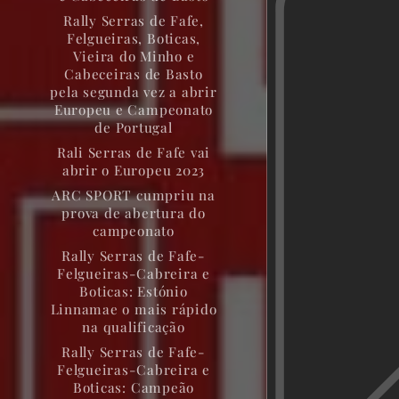
Rally Serras de Fafe,
Felgueiras, Boticas,
Vieira do Minho e
Cabeceiras de Basto
pela segunda vez a abrir
Europeu e Campeonato
de Portugal
Rali Serras de Fafe vai
abrir o Europeu 2023
ARC SPORT cumpriu na
prova de abertura do
campeonato
Rally Serras de Fafe-
Felgueiras-Cabreira e
Boticas: Estónio
Linnamae o mais rápido
na qualificação
Rally Serras de Fafe-
Felgueiras-Cabreira e
Boticas: Campeão