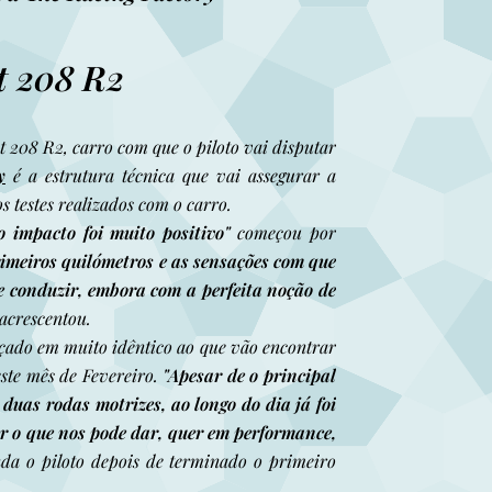
t 208 R2
208 R2, carro com que o piloto vai disputar
y
é a estrutura técnica que vai assegurar a
s testes realizados com o carro.
 impacto foi muito positivo"
começou por
rimeiros quilómetros e as sensações com que
de conduzir, embora com a perfeita noção de
acrescentou.
çado em muito idêntico ao que vão encontrar
ste mês de Fevereiro.
"Apesar de o principal
duas rodas motrizes, ao longo do dia já foi
r o que nos pode dar, quer em performance,
nda o piloto depois de terminado o primeiro