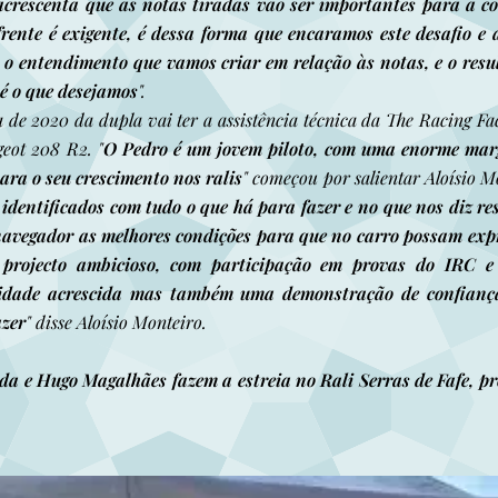
crescenta que as notas tiradas vão ser importantes para a co
frente é exigente, é dessa forma que encaramos este desafio e 
e o entendimento que vamos criar em relação às notas, e o res
 é o que desejamos
".
de 2020 da dupla vai ter a assistência técnica da The Racing Fac
geot 208 R2. "
O Pedro é um jovem piloto, com uma enorme marg
ara o seu crescimento nos ralis
" começou por salientar Aloísio Mo
 identificados com tudo o que há para fazer e no que nos diz re
 navegador as melhores condições para que no carro possam expr
projecto ambicioso, com participação em provas do IRC e
lidade acrescida mas também uma demonstração de confianç
azer
" disse Aloísio Monteiro.
da e Hugo Magalhães fazem a estreia no Rali Serras de Fafe, pro