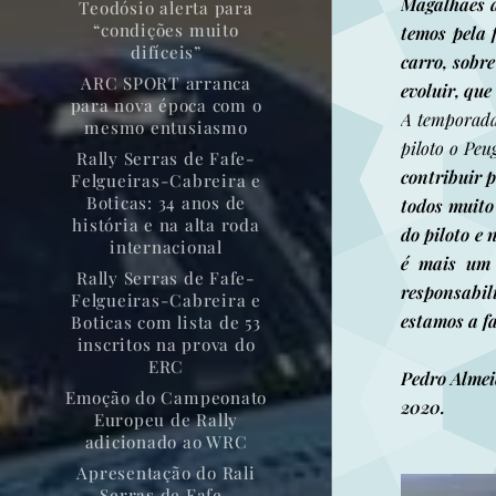
Magalhães a
Teodósio alerta para
“condições muito
temos pela 
difíceis”
carro, sobr
ARC SPORT arranca
evoluir, que
para nova época com o
A temporada 
mesmo entusiasmo
piloto o Peu
Rally Serras de Fafe-
contribuir p
Felgueiras-Cabreira e
Boticas: 34 anos de
todos muito
história e na alta roda
do piloto e
internacional
é mais um 
Rally Serras de Fafe-
responsabi
Felgueiras-Cabreira e
estamos a f
Boticas com lista de 53
inscritos na prova do
ERC
Pedro Almei
Emoção do Campeonato
2020.
Europeu de Rally
adicionado ao WRC
Apresentação do Rali
Serras de Fafe-