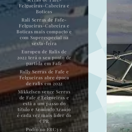
Felgueiras-Cabreira e
Boticas
Rali Serras de Fafe-
Felgueiras-Cabreira e
Boticas mais compacto e
com Superespecial na
sexta-feira
Europeu de Ralis de
2022 terá o seu ponto de
partida em Fafe
Rally Serras de Fafe e
Felgueiras abre época
de ralis em 2022
Mikkelsen vence Serras
de Fafe e Felgueiras e
está a um passo do
título e Armindo Araújo
é cada vez mais líder do
CPR
Podío no ERC3 e