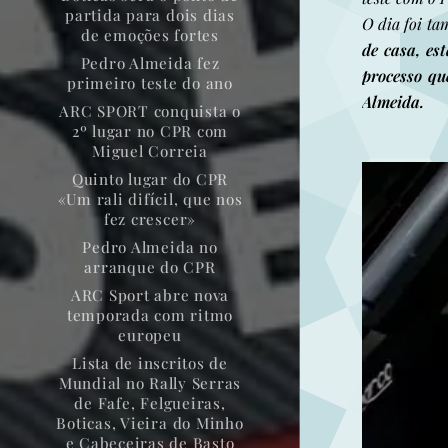
partida para dois dias
O dia foi t
de emoções fortes
de casa, es
Pedro Almeida fez
processo qu
primeiro teste do ano
Almeida.
ARC SPORT conquista o
2º lugar no CPR com
Miguel Correia
Quinto lugar do CPR
«Um rali difícil, que nos
fez crescer»
Pedro Almeida no
arranque do CPR
ARC Sport abre nova
temporada com ritmo
europeu
Lista de inscritos de
Mundial no Rally Serras
de Fafe, Felgueiras,
Boticas, Vieira do Minho
e Cabeceiras de Basto