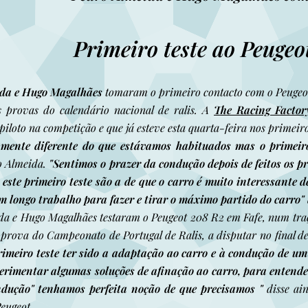
Primeiro teste ao Peugeo
ida e Hugo Magalhães
tomaram o primeiro contacto com o Peugeot 
s provas do calendário nacional de ralis. A
The Racing Factor
piloto na competição e que já esteve esta quarta-feira nos primeiro
mente diferente do que estávamos habituados mas o primeiro
o Almeida.
"Sentimos o prazer da condução depois de feitos os p
este primeiro teste são a de que o carro é muito interessante 
m longo trabalho para fazer e tirar o máximo partido do carro"
da e Hugo Magalhães testaram o Peugeot 208 R2 em Fafe, num tra
prova do Campeonato de Portugal de Ralis, a disputar no final de
rimeiro teste ter sido a adaptação ao carro e à condução de um 
perimentar algumas soluções de afinação ao carro, para entende
dução" tenhamos perfeita noção de que precisamos "
disse ai
Peugeot.