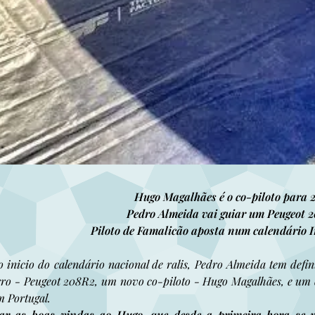
Hugo Magalhães é o co-piloto para 
Pedro Almeida vai guiar um Peugeot 
Piloto de Famalicão aposta num calendário 
inicio do calendário nacional de ralis, Pedro Almeida tem defin
ro - Peugeot 208R2, um novo co-piloto - Hugo Magalhães, e um c
m Portugal.
ar as boas-vindas ao Hugo, que desde a primeira hora se 