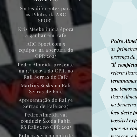
Sortes diferentes para
os Pilotos da ARC
SPORT
Kris Meeke inicia época
a ganhar em Fafe
Pedro Alme
ARC Sport com 5
as primeira
equipas na abertura do
CPR 2025
presença do 
"É completa
Pedro Almeida presente
na 1.ª prova do CPR, no
referir Pedr
Rali Serras de Fafe
terminamos 
Mārtiņš Sesks no Rali
que temos u
Serras de Fafe
Pedro Almei
Apresentação do Rallye
na primeira 
Serras de Fafe 2025
foco deste p
Pedro Almeida vai
possível ex
conduzir Škoda Fabia
RS Rally2 no CPR 2025
quer na con
Boticas será o ponto de
teste com o 