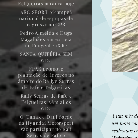
Felgueiras arranca hoje
ARC SPORT bicampeã
nacional de equipas de
regresso ao CPR
Pedro Almeida e Hugo
Magalhães em estreia
no Peugeot 208 R2
SANTA QUITÉRIA SEM
WRC
FPAK promove
plantação de árvores no
âmbito do Rallye Serras
de Fafe e Felgueiras
Rally Serras de Fafe e
Felgueiras: vêm aí os
WRC
A um mês do 
O. Tanak e Dani Sordo
um novo car
da Hyundai Motorsport
vão participar no Rali
realizadas e
Serras de Fafe e
"
Primeiro d